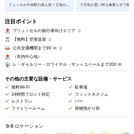
リュッセル中央駅の真ん前！立地がと
で天気が悪い時も傘要らずで助か
にかく良くて、スーパー、カルフール
した。電車で出掛けるのも楽々で
が隣という便利さ！」
た。」
注目ポイント
ブリュッセルの旅行者向けエリア
【無料】空港送迎
公共交通機関まで90 ｍ
（市内中心地）
レ・ギャルリー・ロワイヤル・サン＝ユベールまで200 m
その他の主要な設備・サービス
無料Wi-Fi
駐車場
24時間フロント対応
フィットネスジム
レストラン
バー
ファミリールーム
荷物預かり所
9.6
ロケーション