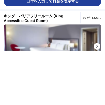
日付を入力して料金を表示する
キング バリアフリールーム (King
30 m²（323
Accessible Guest Room)
ft²）
1/8
30 m²（323 ft²）
定員：大人2名
キングベッド 1台
眺望：シティ
禁煙
シャワーと浴槽（別々）
日付を入力して料金を表示する