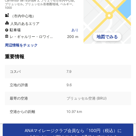
Carrefour de l'Europe 3, ブリュッセル市内中心部,
ブリュッセル, ブリュッセル首都圏地域, ベルギー,
1000
（市内中心地）
人気のあるエリア
駐車場
あり
地図でみる
レ・ギャルリー・ロワイヤル・サン＝ユベール
200 ｍ
周辺情報をチェック
重要情報
コスパ
7.9
立地の評価
9.6
最寄の空港
ブリュッセル空港 (BRU)
空港からの距離
10.97 km
ANAマイレージクラブ会員なら「100円（税込）に