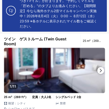
つき1マイル」が貯まります。"予約してマイルを
「貯める」"のタブよりお進みください。【期間限
定】今なら海外ホテル2倍マイルキャンペーン実施
中！2026年8月4日（火） 0:00 ～ 8月12日（水）
23:59 ※各ホテルに表示されたマイル数をご確認く
ださい。
ツイン ゲストルーム (Twin Guest
25 m²（269
Room)
ft²）
1/11
25 m²（269 ft²）
定員：大人2名
シングルベッド 2台
眺望：シティ
禁煙
シャワー・バスタブ