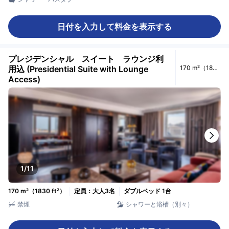
日付を入力して料金を表示する
プレジデンシャル スイート ラウンジ利
用込 (Presidential Suite with Lounge
170 m²（1830
ft²）
Access)
1/11
170 m²（1830 ft²）
定員：大人3名
ダブルベッド 1台
禁煙
シャワーと浴槽（別々）