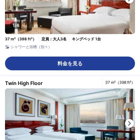
1/4
37 m²（398 ft²）
定員：大人3名
キングベッド 1台
シャワーと浴槽（別々）
料金を見る
Twin High Floor
37 m²（398 ft²）