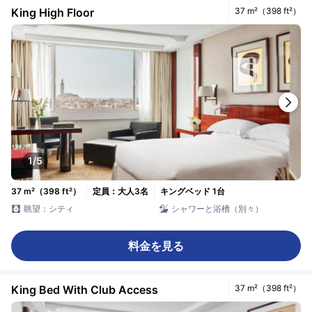
King High Floor
37 m²（398 ft²）
1/5
37 m²（398 ft²）
定員：大人3名
キングベッド 1台
眺望：シティ
シャワーと浴槽（別々）
料金を見る
King Bed With Club Access
37 m²（398 ft²）