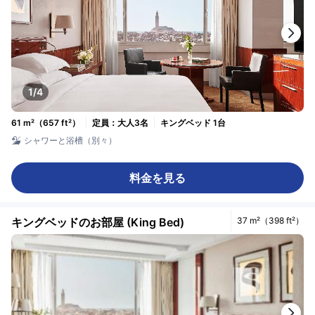
1/4
61 m²（657 ft²）
定員：大人3名
キングベッド 1台
シャワーと浴槽（別々）
料金を見る
キングベッドのお部屋 (King Bed)
37 m²（398 ft²）