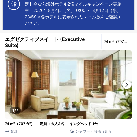
定】今なら海外ホテル2倍マイルキャンペーン実施
中！2026年8月4日（火） 0:00 ～ 8月12日（水）
23:59 ※各ホテルに表示されたマイル数をご確認く
ださい。
エグゼクティブスイート (Executive
74 m²（797
Suite)
ft²）
1/7
74 m²（797 ft²）
定員：大人3名
キングベッド 1台
禁煙
シャワーと浴槽（別々）