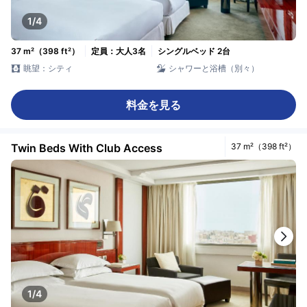
1/4
37 m²（398 ft²）
定員：大人3名
シングルベッド 2台
眺望：シティ
シャワーと浴槽（別々）
料金を見る
Twin Beds With Club Access
37 m²（398 ft²）
1/4