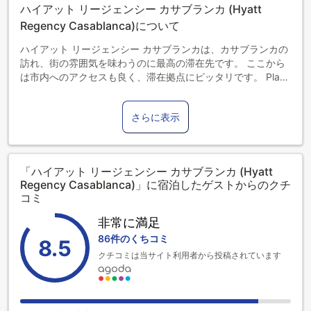
ハイアット リージェンシー カサブランカ (Hyatt
す。
Regency Casablanca)について
ハイアット リージェンシー カサブランカは、カサブランカの
訪れ、街の雰囲気を味わうのに最高の滞在先です。 ここから
は市内へのアクセスも良く、滞在拠点にピッタリです。 Place
des Nations Unies, オリーブ ブランチ ツアーズ, La galerie
de l'aimanceなどの周辺観光スポットやアトラクションへのア
さらに表示
クセスも充実しています。
より充実したカサブランカでの滞在をサポートできるよう、
ハイアット リージェンシー カサブランカでは多彩な施設をご
「ハイアット リージェンシー カサブランカ (Hyatt
用意しております。 ご滞在中は館内にて全室Wi-Fi無料, 24時
Regency Casablanca)」に宿泊したゲストからのクチ
間対応フロントデスク, バリアフリー設備, 荷物預かり所, バレ
コミ
ーパーキングをご利用いただけます。
非常に満足
ご滞在中快適にお過ごしいただけるよう、 厳選したこだわり
86件のくちコミ
8.5
のアメニティをすべてのお部屋に完備しております。 フィッ
クチコミは当サイト利用者から投稿されています
トネスセンター, サウナ, 屋外プール, スパ, マッサージなどの
施設にて、一日中おくつろぎいただけます。 ハイアット リー
ジェンシー カサブランカのプロフェッショナルなサービスと
充実した設備をお楽しみください。