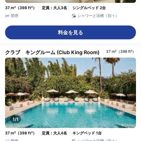
37 m²（398 ft²）
定員：大人3名
シングルベッド 2台
禁煙
シャワーと浴槽（別々）
料金を見る
クラブ キングルーム (Club King Room)
37 m²（398 ft²）
1/1
37 m²（398 ft²）
定員：大人4名
キングベッド 1台
禁煙
シャワーと浴槽（別々）