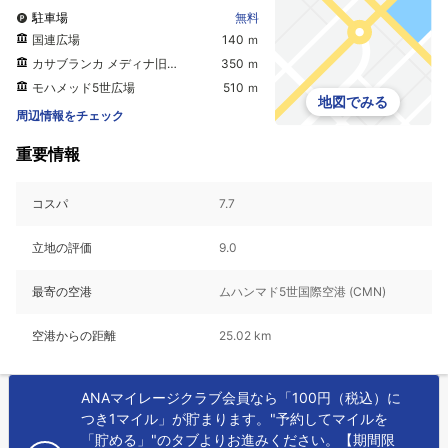
駐車場
無料
国連広場
140 ｍ
カサブランカ メディナ旧市街
350 ｍ
モハメッド5世広場
510 ｍ
地図でみる
周辺情報をチェック
重要情報
コスパ
7.7
立地の評価
9.0
最寄の空港
ムハンマド5世国際空港 (CMN)
空港からの距離
25.02 km
ANAマイレージクラブ会員なら「100円（税込）に
つき1マイル」が貯まります。"予約してマイルを
「貯める」"のタブよりお進みください。【期間限