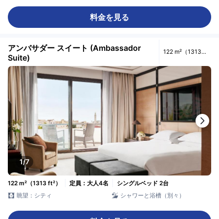
料金を見る
アンバサダー スイート (Ambassador
122 m²（1313
Suite)
ft²）
1/7
122 m²（1313 ft²）
定員：大人4名
シングルベッド 2台
眺望：シティ
シャワーと浴槽（別々）