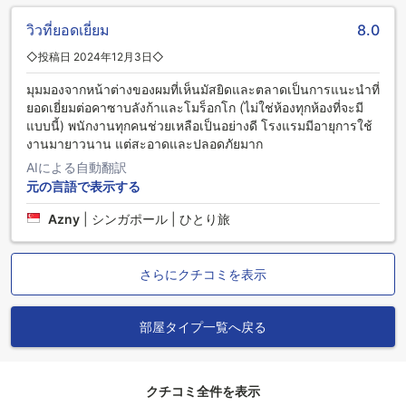
วิวที่ยอดเยี่ยม
8.0
◇投稿日 2024年12月3日◇
มุมมองจากหน้าต่างของผมที่เห็นมัสยิดและตลาดเป็นการแนะนำที่
ยอดเยี่ยมต่อคาซาบลังก้าและโมร็อกโก (ไม่ใช่ห้องทุกห้องที่จะมี
แบบนี้) พนักงานทุกคนช่วยเหลือเป็นอย่างดี โรงแรมมีอายุการใช้
งานมายาวนาน แต่สะอาดและปลอดภัยมาก
AIによる自動翻訳
元の言語で表示する
Azny
|
シンガポール | ひとり旅
さらにクチコミを表示
部屋タイプ一覧へ戻る
クチコミ全件を表示