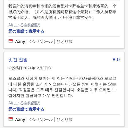
我窗外的清真寺和市场的景色是对卡萨布兰卡和摩洛哥的一个
很好的介绍。（并不是所有房间都有这个景观）工作人员都非
常乐于助人。虽然酒店很旧，但干净且非常安全。
AIによる自動翻訳
元の言語で表示する
Azny
|
シンガポール | ひとり旅
멋진 전망
8.0
◇投稿日 2024年12月3日◇
모스크와 시장이 보이는 제 창문 전망은 카사블랑카와 모로코
에 대한 훌륭한 소개가 되었습니다. (모든 방이 이렇지는 않습
니다) 직원들은 모두 매우 친절합니다. 호텔은 매우 오래된 느
낌이지만 깔끔하고 매우 안전합니다.
AIによる自動翻訳
元の言語で表示する
Azny
|
シンガポール | ひとり旅