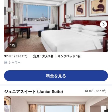
1/5
37 m²（398 ft²）
定員：大人3名
キングベッド 1台
シャワー
料金を見る
ジュニアスイート (Junior Suite)
61 m²（657 ft²）