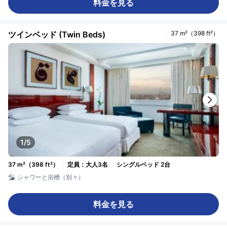
料金を見る
ツインベッド (Twin Beds)
37 m²（398 ft²）
1/5
37 m²（398 ft²）
定員：大人3名
シングルベッド 2台
シャワーと浴槽（別々）
料金を見る