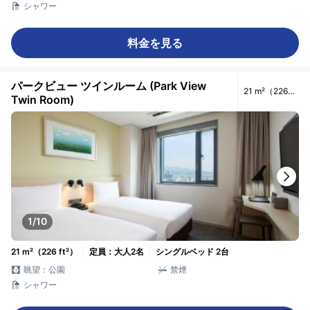
シャワー
料金を見る
パークビュー ツインルーム (Park View
21 m²（226
Twin Room)
ft²）
1/10
21 m²（226 ft²）
定員：大人2名
シングルベッド 2台
眺望：公園
禁煙
シャワー