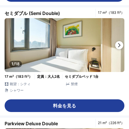
セミダブル (Semi Double)
17 m²（183 ft²）
1/18
17 m²（183 ft²）
定員：大人2名
セミダブルベッド 1台
眺望：シティ
禁煙
シャワー
料金を見る
Parkview Deluxe Double
21 m²（226 ft²）