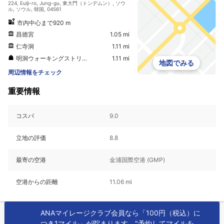
224, Eulji-ro, Jung-gu, 東大門（トンデムン）, ソウ
ル, ソウル, 韓国, 04561
市内中心まで920 m
昌徳宮
1.05 mi
仁寺洞
1.11 mi
明洞ウォーキングストリート
1.11 mi
地図でみる
周辺情報をチェック
重要情報
コスパ
9.0
立地の評価
8.8
最寄の空港
金浦国際空港 (GMP)
空港からの距離
11.06 mi
ANAマイレージクラブ会員なら「100円（税込）に
つき1マイル」が貯まります。"予約してマイルを