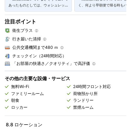
あったものとしては、ウォシュレッ
く、何より早朝便で帰る時もバス
ト、バスローブ、非接触スマホ充電
ほぼ目の前なので始発も余裕で間
器、シューホーン。」
いました。」
注目ポイント
衛生プラス
行き届いた清掃
公共交通機関まで480 ｍ
チェックイン（24時間対応）
「お部屋の快適さ／クオリティ」で高評価
その他の主要な設備・サービス
無料Wi-Fi
24時間フロント対応
ファミリールーム
荷物預かり所
朝食
ランドリー
ロッカー
禁煙ルーム
8.8
ロケーション