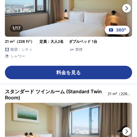
1/17
360°
21 m²（226 ft²）
定員：大人2名
ダブルベッド 1台
眺望：シティ
禁煙
シャワー
料金を見る
スタンダード ツインルーム (Standard Twin
21 m²（226
Room)
ft²）