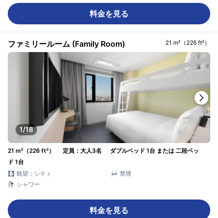
料金を見る
ファミリールーム (Family Room)
21 m²（226 ft²）
1/18
21 m²（226 ft²）
定員：大人3名
ダブルベッド 1台 または 二段ベッ
ド 1台
眺望：シティ
禁煙
シャワー
料金を見る