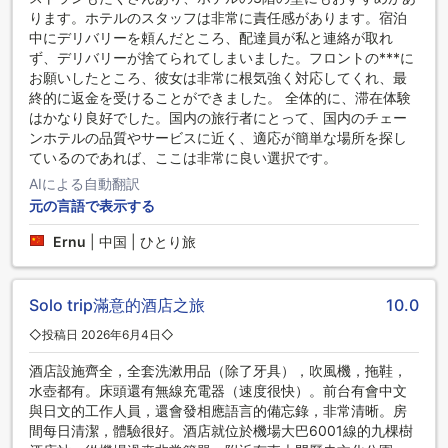
ります。ホテルのスタッフは非常に責任感があります。宿泊
中にデリバリーを頼んだところ、配達員が私と連絡が取れ
ず、デリバリーが捨てられてしまいました。フロントの***に
お願いしたところ、彼女は非常に根気強く対応してくれ、最
終的に返金を受けることができました。 全体的に、滞在体験
はかなり良好でした。国内の旅行者にとって、国内のチェー
ンホテルの品質やサービスに近く、適応が簡単な場所を探し
ているのであれば、ここは非常に良い選択です。
AIによる自動翻訳
元の言語で表示する
Ernu
|
中国 | ひとり旅
Solo trip滿意的酒店之旅
10.0
◇投稿日 2026年6月4日◇
酒店設施齊全，全套洗漱用品（除了牙具），吹風機，拖鞋，
水壺都有。床頭還有無線充電器（速度很快）。前台有會中文
與日文的工作人員，還會發相應語言的備忘錄，非常清晰。房
間每日清潔，體驗很好。酒店就位於機場大巴6001線的九棵樹