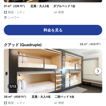
21 m²（226 ft²）
定員：大人2名
ダブルベッド 1台
眺望：シティ
禁煙
シャワー
料金を見る
クアッド (Quadruple)
38 m²（409 ft²）
1/13
38 m²（409 ft²）
定員：大人4名
二段ベッド 4台
眺望：シティ
禁煙