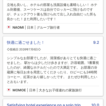
立地も良いし、ホテルの部屋も洗面設備も素晴らしい！ ホテ
ル到着後、スーツケースは自分でロッカーに預けるのです
が、チェックアウト後も預けられて出し入れ自由だった所も
良かった！また利用したいです！
NAOMI
|
日本 | グループ旅行者
快適に過ごせました！
9.2
◇投稿日 2026年7月6日◇
シンプルなお部屋でしたが、清潔感がありとても快適に過ご
せました。 駅からは少しだけ歩きますが、許容範囲。1番重視
したのが、綺麗なホテルだったので大満足です。 お部屋の冷
蔵庫に毎日お水を用意してくださったり、ロビーにも24時間
コーヒー、紅茶があり嬉しかったです。 またぜひ利用したい
とおもいます。
MOMOE
|
日本 | 大きなお子様連れの家族旅行
Satisfying hotel experience on a solo trip.
10.0