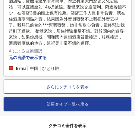
酒店站，從機場過來非常簡單。附近有東大門歷史文化公園
站，可以直接坐2、4或5號線。整體來說交通便利。附近餐館不
少，在酒店3樓的牆上也有推薦。酒店工作人員非常負責。我在
住酒店期間點外賣，結果因為外賣員聯繫不上我把外賣丟掉
了。我拜託前台的***幫我聯繫，她非常耐心負責，最終幫助我
得到了退款。 整體來說，居住體驗相當不錯。對於國內的遊客
來說，如果你想找一間和國內連鎖酒店質量接近，服務接近，
適應難度低的地方，這裡是非常不錯的選擇。
AIによる自動翻訳
元の言語で表示する
Ernu
|
中国 | ひとり旅
さらにクチコミを表示
部屋タイプ一覧へ戻る
クチコミ全件を表示