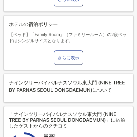
ホテルの宿泊ポリシー
【ベッド】「Family Room」（ファミリールーム）の2段ベッ
ドはシングルサイズとなります。
【駐車場】当施設では駐車場のご用意はありません。
お子さま&エキストラベッド
さらに表示
0～0歳までのお子さま
添い寝の場合は宿泊無料です。＜ご注意＞ベビーベッドのご
利用には追加料金が発生する場合があります。また、利用可
否は空き状況によります。
ナインツリーバイパルナスソウル東大門 (NINE TREE
1～2歳までのお子さま
添い寝の場合は宿泊無料です。
BY PARNAS SEOUL DONGDAEMUN)について
3歳以上のゲストは大人とみなされます。
エキストラベッドの追加可否は、お部屋タイプにより異なり
ます。各部屋タイプ欄の記載をご確認ください。
「ナインツリーバイパルナスソウル東大門 (NINE
6室以上の予約には、特別ポリシーが適用される場合がありま
TREE BY PARNAS SEOUL DONGDAEMUN)」に宿泊
す。
したゲストからのクチコミ
最高!