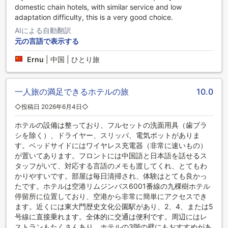
domestic chain hotels, with similar service and low
adaptation difficulty, this is a very good choice.
AIによる自動翻訳
元の言語で表示する
Ernu
|
中国 | ひとり旅
一人旅の満足できるホテルの旅
10.0
◇投稿日 2026年6月4日◇
ホテルの設備は整っており、フルセットの洗面用具（歯ブラ
シを除く）、ドライヤー、スリッパ、電気ポットがありま
す。ベッドサイドにはワイヤレス充電器（非常に速いもの）
が置いてあります。フロントには中国語と日本語を話せるス
タッフがいて、対応する言語のメモも渡してくれ、とてもわ
かりやすいです。部屋は毎日清掃され、体験はとても良かっ
たです。ホテルは空港リムジンバス6001番線の九棵樹ホテル
停留所に位置しており、空港から非常に簡単にアクセスでき
ます。近くには東大門歴史文化公園駅があり、2、4、または5
号線に直接乗れます。全体的に交通は便利です。周辺にはレ
ストランもたくさんあり、ホテルの3階の壁にもおすすめがあ