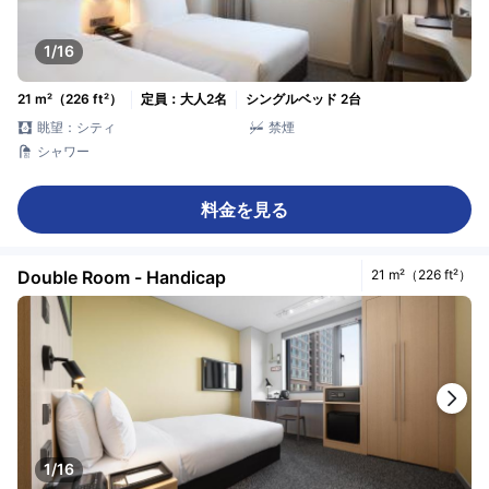
1/16
21 m²（226 ft²）
定員：大人2名
シングルベッド 2台
眺望：シティ
禁煙
シャワー
料金を見る
Double Room - Handicap
21 m²（226 ft²）
1/16