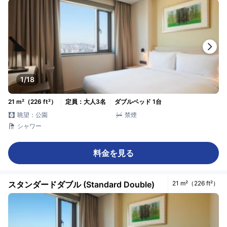
1/18
21 m²（226 ft²）
定員：大人3名
ダブルベッド 1台
眺望：公園
禁煙
シャワー
料金を見る
スタンダードダブル (Standard Double)
21 m²（226 ft²）