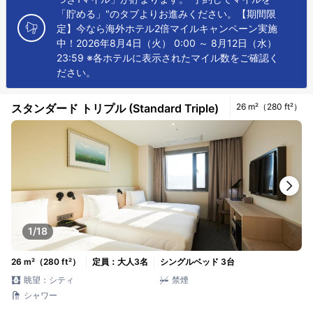
「貯める」"のタブよりお進みください。【期間限
定】今なら海外ホテル2倍マイルキャンペーン実施
中！2026年8月4日（火） 0:00 ～ 8月12日（水）
23:59 ※各ホテルに表示されたマイル数をご確認く
ださい。
スタンダード トリプル (Standard Triple)
26 m²（280 ft²）
1/18
26 m²（280 ft²）
定員：大人3名
シングルベッド 3台
眺望：シティ
禁煙
シャワー