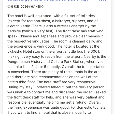
◇投稿日 2026年6月4日◇
The hotel is well-equipped, with a full set of toiletries
(except for toothbrushes), a hairdryer, slippers, and an
electric kettle. There is also a wireless charger by the
bedside (which is very fast). The front desk has staff who
speak Chinese and Japanese and provide clear memos in
the respective languages. The room is cleaned daily, and
the experience is very good. The hotel is located at the
Jiukeshu Hotel stop on the airport shuttle bus line 6001,
making it very easy to reach from the airport. Nearby is the
Dongdaemun History and Culture Park Station, where you
can take lines 2, 4, or 5 directly. Overall, the transportation
is convenient. There are plenty of restaurants in the area,
and there are also recommendations on the wall of the
hotel’s third floor. The hotel staff are very responsible.
During my stay, I ordered takeout, but the delivery person
was unable to contact me and discarded the order. I asked
the front desk staff for help, and she was very patient and
responsible, eventually helping me get a refund. Overall,
the living experience was quite good. For domestic tourists,
if you want to find a hotel that is close in quality to