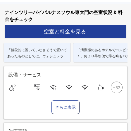
ナインツリーバイパルナスソウル東大門の空室状況 & 料
金をチェック
空室と料金を見る
「値段的に置いていなさそうで置いて
「清潔感のあるホテルでコンビニ
あったものとしては、ウォシュレッ
く、何より早朝便で帰る時もバス
ト、バスローブ、非接触スマホ充電
ほぼ目の前なので始発も余裕で間
器、シューホーン。」
いました。」
設備・サービス
さらに表示
対応言語