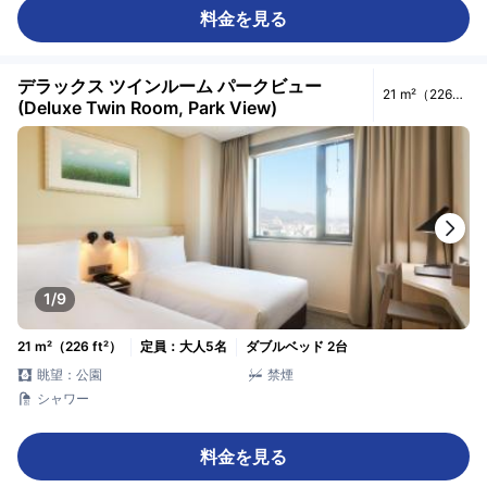
料金を見る
デラックス ツインルーム パークビュー
21 m²（226
(Deluxe Twin Room, Park View)
ft²）
1/9
21 m²（226 ft²）
定員：大人5名
ダブルベッド 2台
眺望：公園
禁煙
シャワー
料金を見る