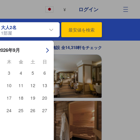
から宿泊選びをされるユーザーにとっても参考となる信頼できる情報源
ログイン
¥
大人2名
最安値を検索
1部屋
ーを使用して、チェックイン日とチェックアウト日を移動します。エン
パリの宿泊施設 全14,318軒をチェック
2026年9月
木
金
土
日
3
4
5
6
10
11
12
13
17
18
19
20
24
25
26
27