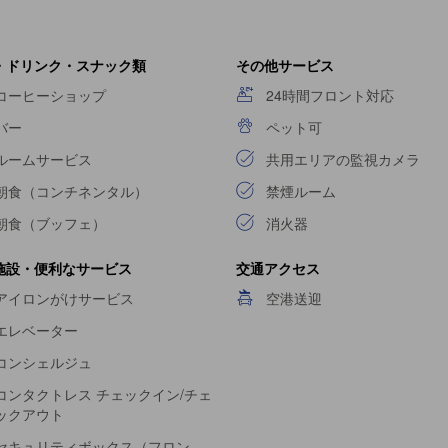
ョン施設が充実しております。
ロチェスター
のプロフェッショナルなサ
・ドリンク・スナック類
その他サービス
コーヒーショップ
24時間フロント対応
バー
ペット可
ルームサービス
共用エリアの監視カメラ
朝食（コンチネンタル）
禁煙ルーム
朝食（ブッフェ）
消火器
施設・便利なサービス
交通アクセス
アイロンがけサービス
空港送迎
エレベーター
コンシェルジュ
コンタクトレス チェックイン/チェ
ックアウト
セキュリティボックス（フロン