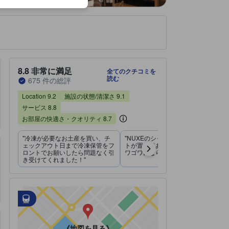
のです。
実際に宿泊したユーザーからのクチコミ 675件
Locationスコア（10点満点）
施設の状態/清潔さスコア（10点満点）
サービススコア（10点満点）
お部屋の快適さ・クオリティスコア（10点満点）
施設・設備スコア（10点満点）
コスパスコア（10点満点）
宿泊施設のクチコミスコア：8.8 / 10 非常に満足 675 件の総評
8.8
非常に満足
全てのクチコミを
読む
675 件の総評
Location
施設の状態/清潔さ
サービス
お部屋の快適さ・クオリティ
施設・設備
コスパ
8.4
9.2
8.8
8.5
9.1
8.7
Location 9.2
施設の状態/清潔さ 9.1
サービス 8.8
お部屋の快適さ・クオリティ 8.7
"冷凍が必要なお土産を買い、チ
"NUXEのシャンプートリートメン
ェックアウト日まで冷凍保管をフ
トが置いてあり、硬水でも髪がゴ
ロントでお願いしたら問題なく引
ワゴワにならずに済みました。"
き受けてくれました！"
最寄の交通機関
tooltip
•
最寄の駅：メトロ サン フィリップ デュ ルール駅（距離0.04k
•
最寄の駅：メトロ フランクラン D ローズヴェルト駅（距離0.38
《地図を見る》