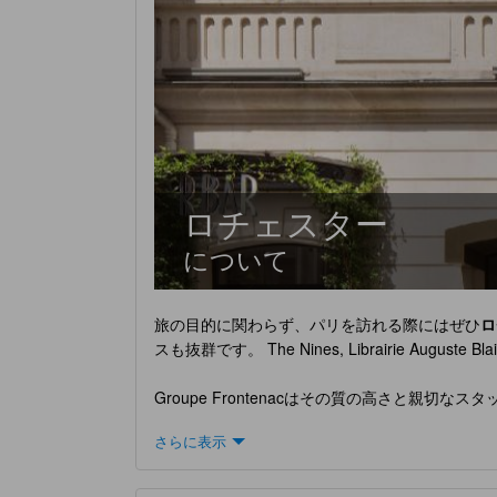
ロチェスター
について
旅の目的に関わらず、パリを訪れる際にはぜひ
ロ
スも抜群です。 The Nines, Librairie 
Groupe Frontenacはその質の高さと親切
は全室Wi-Fi無料, 清掃（毎日）, 24時間対
さらに表示
す。
ご滞在中快適にお過ごしいただけるよう、 厳選し