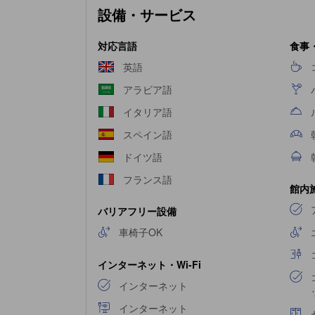
設備・サービス
ムルームなど、バラエティ豊かなリラクゼーシ
対応言語
食事
英語
アラビア語
イタリア語
スペイン語
ドイツ語
フランス語
館内
バリアフリー設備
車椅子OK
インターネット・Wi-Fi
インターネット
インターネット