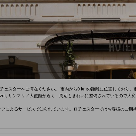
チェスター
へご滞在ください。 市内から0 kmの距離に位置しており
Auguste Blaizot, サンマリノ大使館が近く、周辺もきれいに整備されている
なスタッフによるサービスで知られています。
ロチェスター
ではお客様のご期
応フロントデスク, 荷物預かり所, Wi-Fi（共有エリア内）などお客様の
たこだわりのアメニティをすべてのお部屋に完備しております。 当施設で