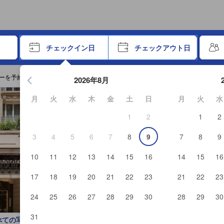
トから提供されています。実際の経験に基づいた内容であるため、これ
ーで進み、エンターキーを押して内容を確定して、検索します。
チェックイン日
チェックアウト日
エンターキーを押して日付選択画面の操作を開始します。方向キ
ーを予約する
2026年8月
月
火
水
木
金
土
日
月
火
水
1
2
1
2
3
4
5
6
7
8
9
7
8
9
10
11
12
13
14
15
16
14
15
16
17
18
19
20
21
22
23
21
22
23
24
25
26
27
28
29
30
28
29
30
31
べての写真を見る