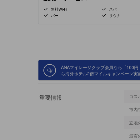
無料Wi-Fi
スパ
バー
サウナ
ANAマイレージクラブ会員なら「100
ら海外ホテル2倍マイルキャンペーン実施中！
重要情報
コス
市内
立地
最寄