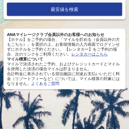
最安値を検索
ANAマイレージクラブ会員以外のお客様へのお知らせ
【ホテル】をご予約の場合、「マイルを貯める（会員以外の方
もこちら）」を選択の上、お客様情報の入力画面でログインせ
ずにホテルをご予約ください。 【レンタカー】をご予約の場
合、次のリンクをご利用ください。
レンタカーはこちら
マイル積算について
マイルで決済されたご予約、およびクレジットカードとマイル
を併用した決済の場合マイルは貯まりません。
合計料金に表示されている宿泊施設に別途お支払いいただく料
金（リゾートフィーなど）については、マイル積算の対象には
なりません。
よくあるご質問